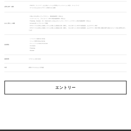
・PMやPO、エンジニア、および他メンバーとの円滑なコミュニケーション能力、チーム ワーク
必要な条件・経験
・サービス立ち上げからデザインを制作された経験
・HTML, CSSを用いたウェブデザイン、開発業務(商用・2年以上)
・ワイヤーフレーム、プロトタイプ、MVPの制作経験(商用・2年以上)
・Photoshop、Illustrator、XD、Sketchを使ったUIおよびビジュアル・グラフィックデザインの制 作経験(商用・2年以上)
あると望ましい経験
・InVisionを使ったプロトタイプ開発
・KPIやファネル分析など各種ビジネス上の要となる数値を分析、解析し、それに基づいた UI/UXの改善提案、およびデザイン制作
・KPIやファネル分析など各種ビジネス上の要となる数値を分析、解析し、それに基づいた UI/UXの改善提案、およびデザイン制作 同時に複数の案件を捌けるスピード感と効率性を持っ
てる方
・ソースコード管理:Git, GitHub
・イシュー管理:GitHub, ZenHub
・チャットツール:Slack,XD,InVision
技術環境
・XD,Sketch
・Photoshop
・Illustrator
就業時間
コアタイム 12:00~16:00
年収
経験やスキルをもとに応相談
エントリー