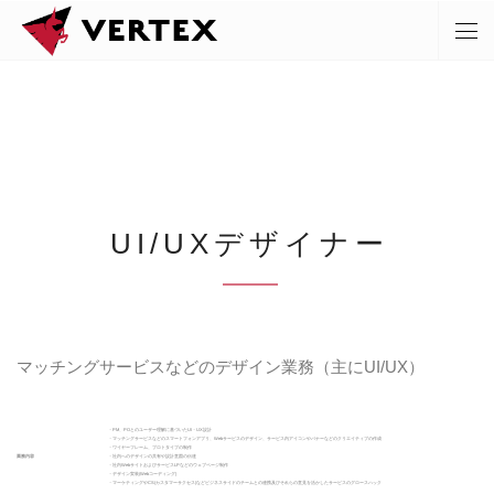
UI/UXデザイナー
マッチングサービスなどのデザイン業務（主にUI/UX）
・PM、POとのユーザー理解に基づいたUI・UX設計
・マッチングサービスなどのスマートフォンアプリ、Webサービスのデザイン、サービス内アイコンやバナーなどのクリエイティブの作成
・ワイヤーフレーム、プロトタイプの制作
業務内容
・社内へのデザインの共有や設計意図の伝達
・社内WebサイトおよびサービスLPなどのウェブページ制作
・デザイン実装(Webコーディング)
・マーケティングやCS(カスタマーサクセス)などビジネスサイドのチームとの連携及びそれらの意見を活かしたサービスのグロースハック